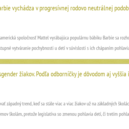
rbie vychádza v progresívnej rodovo neutrálnej podobe
merická spoločnosť Mattel vyrábajúca populárnu bábiku Barbie sa rozho
stupné vytváranie pochybnosti u detí v súvislosti s ich chápaním pohlavi
sgender žiakov. Podľa odborníčky je dôvodom aj vyššia
vať západný trend, keď sa stále viac a viac žiakov už na základných školá
mov školám, pretože legislatíva so zmenou pohlavia detí, či tretím pohl