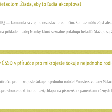
etadlom. Žiada, aby to ľudia akceptoval
IQ ….. komunita sa zrejme nezastaví pred ničím. Kam až môžu zájsť abs
a príklade mladej Nemky, ktorú sexuálne priťahujú lietadlá. Sťažuje sa, ž
 ČSSD v příručce pro mikrojesle šokuje nejednoho rodi
říručce pro mikrojesle šokuje nejednoho rodiče! Ministerstvo Jany Malá
g, pro-choice doktrína pohlaví, chlapci na pískovišti s panenkami různých 