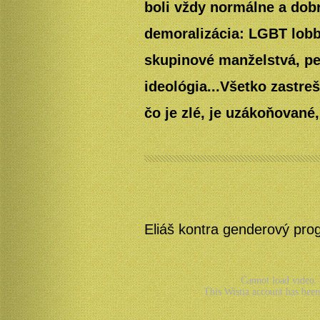
boli vždy normálne a dobr
demoralizácia: LGBT lobb
skupinové manželstvá, pedo
ideológia...Všetko zastre
čo je zlé, je uzákoňované,
Eliáš kontra genderový pro