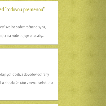
red “rodovou premenou”
ávať svojho sedemročného syna,
ger na súde bojuje o to, aby...
 údajných obetí, z dôvodov ochrany
ii a dodala, že táto zmena nadobudla