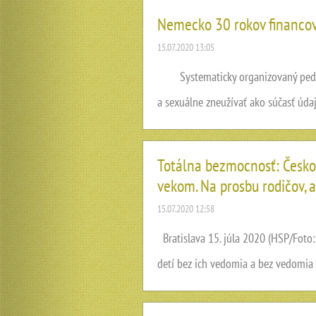
Nemecko 30 rokov financova
15.07.2020 13:05
Systematicky organizovaný pedofíln
a sexuálne zneužívať ako súčasť údaj
Totálna bezmocnosť: Českosl
vekom. Na prosbu rodičov, ab
15.07.2020 12:58
Bratislava 15. júla 2020 (HSP/Foto:
detí bez ich vedomia a bez vedomia ic