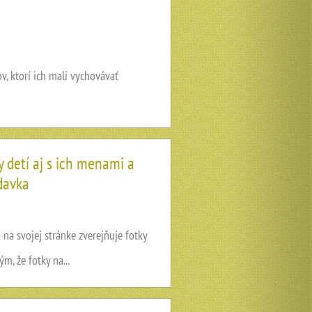
 ktorí ich mali vychovávať
y detí aj s ich menami a
adavka
a svojej stránke zverejňuje fotky
m, že fotky na...