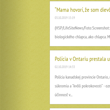
“Mama hovorí, že som diev
03.10.2019 15:19
(HSP/LifeSiteNews/Foto:Screenshot:
biologického chlapca, ako chlapca. Ma
Polícia v Ontariu prestala 
02.10.2019 14:33
Polícia kanadskej provincie Ontario,
súkromia a "kvôli pokrokovosti" - oz
účinnosť v...