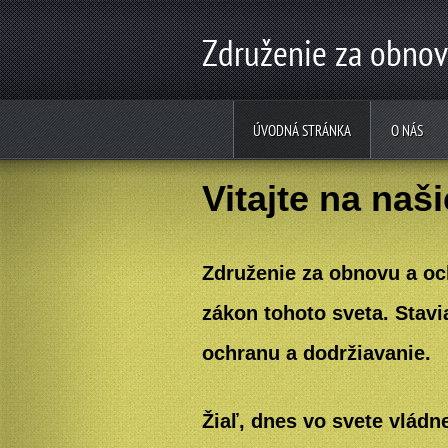
Združenie za obno
ÚVODNÁ STRÁNKA
O NÁS
Vitajte na naš
Zachovajme zdravé morálne princípy a hod
Združenie za obnovu a oc
zákon tohoto sveta. Stavi
ochranu a dodržiavanie.
Žiaľ, dnes vo svete vládn