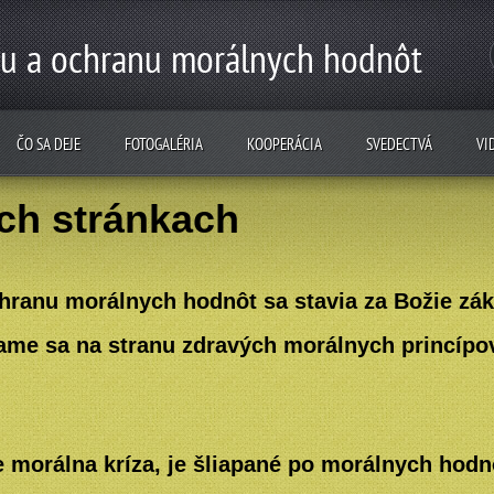
vu a ochranu morálnych hodnôt
ČO SA DEJE
FOTOGALÉRIA
KOOPERÁCIA
SVEDECTVÁ
VI
ich stránkach
noty
hranu morálnych hodnôt sa stavia za Božie zák
ame sa na stranu zdravých morálnych princípov 
e morálna kríza, je šliapané po morálnych hodn