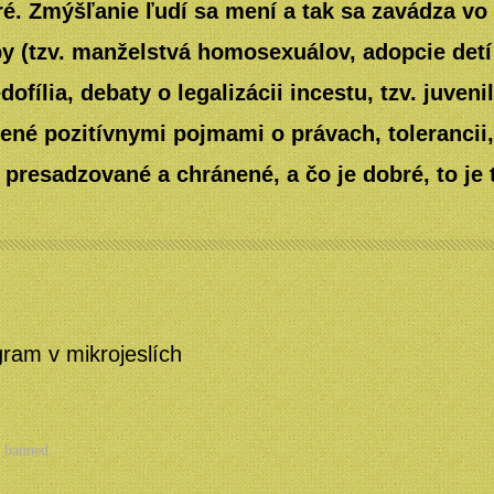
é. Zmýšľanie ľudí sa mení a tak sa zavádza vo
y (tzv. manželstvá homosexuálov, adopcie det
fília, debaty o legalizácii incestu, tzv. juveni
šené pozitívnymi pojmami o právach, tolerancii,
 presadzované a chránené, a čo je dobré, to je 
gram v mikrojeslích