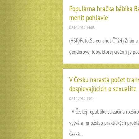
Populárna hračka bábika Ba
meniť pohlavie
02.10.2019 14:06
(HSP/Foto:Screenshot ČT24) Známa a
genderovej loby, ktorej cieľom je po
V Česku narastá počet tran
dospievajúcich o sexualite
02.10.2019 13:14
V Českej republike sa začína rozširo
vytvára množstvo praktických problé
Česká...