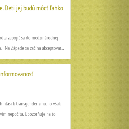
. Deti jej budú môcť ľahko
dla zapojiť sa do medzinárodnej
a. Na Západe sa začína akceptovať...
 informovanosť
ch hlási k transgenderizmu. To však
avím nepočíta. Upozorňuje na to