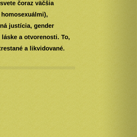
 svete čoraz väčšia
í homosexuálmi),
lná justícia, gender
 láske a otvorenosti. To,
trestané a likvidované.