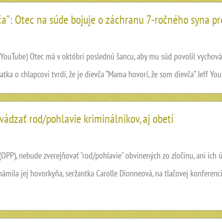
ča”: Otec na súde bojuje o záchranu 7-ročného syna p
YouTube) Otec má v októbri poslednú šancu, aby mu súd povolil vychov
tka o chlapcovi tvrdí, že je dievča “Mama hovorí, že som dievča” Jeff Youn
uvádzať rod/pohlavie kriminálnikov, aj obetí
 (OPP), nebude zverejňovať "rod/pohlavie" obvinených zo zločinu, ani ich
námila jej hovorkyňa, seržantka Carolle Dionneová, na tlačovej konferenc