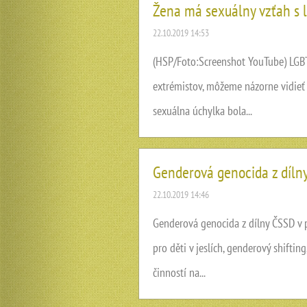
Žena má sexuálny vzťah s li
22.10.2019 14:53
(HSP/Foto:Screenshot YouTube) LGBT
extrémistov, môžeme názorne vidieť n
sexuálna úchylka bola...
Genderová genocida z dílny
22.10.2019 14:46
Genderová genocida z dílny ČSSD v p
pro děti v jeslích, genderový shiftin
činností na...