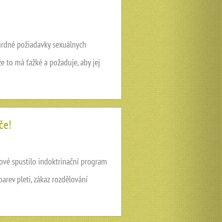
urdné požiadavky sexuálnych
e to má ťažké a požaduje, aby jej
če!
čové spustilo indoktrinační program
barev pleti, zákaz rozdělování