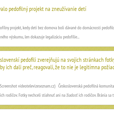
lo pedofilný projekt na zneužívanie detí
y projekt, kedy deti bez domova boli dávané do domácnosti pedofilov,
ného výskumu, len dokazuje legalizáciu pedofílie...
ovenskí pedofili zverejňujú na svojich stránkach fotk
y ich dali preč, reagovali, že to nie je legitímna poži
Screenshot videotelevizeseznam.cz) Československá pedofilná komunita n
h rodičov. Fotky nechceli stiahnuť ani na žiadosť ich rodičov. Bránia sa tý