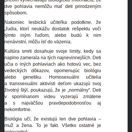
dve pohlavia nemôžu mať deti prirodzeným
spôsobom.
Nakoniec lesbická učiteľka podotkne, že
„ľudia, ktorí neukážu dostatok rešpektu voči
týmto iným ľuďom, alebo budú k nim
nenávistní, môžu ísť do väzenia.
Kultúra smrti dosahuje svoje limity, kedy sa
naplno zamerala na tých najnevinnejších. Deti
učia o iných pohlaviach ako hotovú vec, bez
vedeckých dôkazov, opomenujúc biológiu
alebo genetiku. Homosexuálni učitelia
a transsexuálni aktivisti deťom ukazujú svoj
životný štýl, poukazujú, že je „normálny“. Deti
v spomínanom videu vyzerajú zmätene
a s najväčšou pravdepodobnosťou aj
nekomfortne.
Biológia učí, že existujú len dve pohlavia –
muž a žena. To je fakt. Všetko ostatné je
irelevantné.