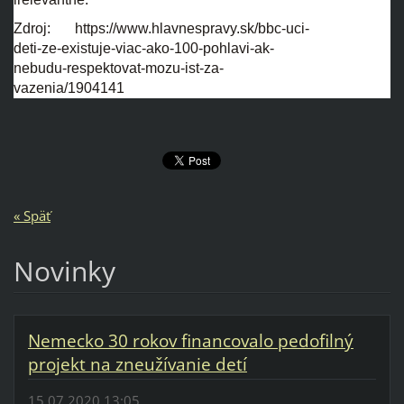
Zdroj: https://www.hlavnespravy.sk/bbc-uci-
deti-ze-existuje-viac-ako-100-pohlavi-ak-
nebudu-respektovat-mozu-ist-za-
vazenia/1904141
« Späť
Novinky
Nemecko 30 rokov financovalo pedofilný
projekt na zneužívanie detí
15.07.2020 13:05