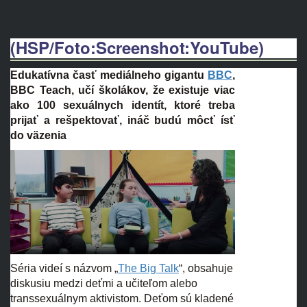
(HSP/Foto:Screenshot:YouTube)
Edukatívna časť mediálneho gigantu
BBC
,
BBC Teach, učí školákov, že existuje viac
ako 100 sexuálnych identít, ktoré treba
prijať a rešpektovať, ináč budú môcť ísť
do väzenia
Séria videí s názvom „
The Big Talk
“, obsahuje
diskusiu medzi deťmi a učiteľom alebo
transsexuálnym aktivistom. Deťom sú kladené