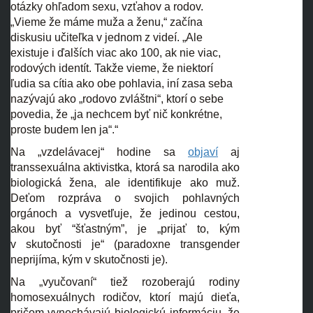
otázky ohľadom sexu, vzťahov a rodov.
„Vieme že máme muža a ženu,“ začína
diskusiu učiteľka v jednom z videí. „Ale
existuje i ďalších viac ako 100, ak nie viac,
rodových identít. Takže vieme, že niektorí
ľudia sa cítia ako obe pohlavia, iní zasa seba
nazývajú ako „rodovo zvláštni“, ktorí o sebe
povedia, že „ja nechcem byť nič konkrétne,
proste budem len ja“.“
Na „vzdelávacej“ hodine sa
objaví
aj
transsexuálna aktivistka, ktorá sa narodila ako
biologická žena, ale identifikuje ako muž.
Deťom rozpráva o svojich pohlavných
orgánoch a vysvetľuje, že jedinou cestou,
akou byť “šťastným”, je „prijať to, kým
v skutočnosti je“ (paradoxne transgender
neprijíma, kým v skutočnosti je).
Na „vyučovaní“ tiež rozoberajú rodiny
homosexuálnych rodičov, ktorí majú dieťa,
pričom vynechávajú biologickú informáciu, že