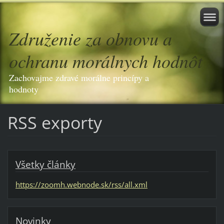
Združenie za obnovu a
ochranu morálnych hodnôt
Zachovajme zdravé morálne princípy a
hodnoty
RSS exporty
Všetky články
https://zoomh.webnode.sk/rss/all.xml
Novinky