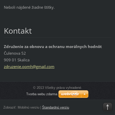
Neboli nájdené žiadne štítky.
Kontakt
Združenie za obnovu a ochranu morálnych hodnôt
Čulenova 52
909 01 Skalica
zdruzeni
e.oomh@g
mail.com
© 2013 Všetky práva vyhradené.
Tvorba webu zdarma
Zobraziť:
Mobilnú verziu
|
Štandardnú verziu