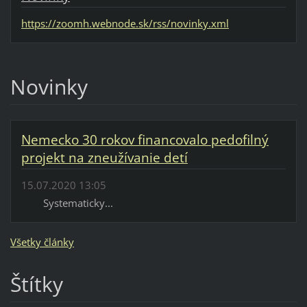
https://zoomh.webnode.sk/rss/novinky.xml
Novinky
Nemecko 30 rokov financovalo pedofilný
projekt na zneužívanie detí
15.07.2020 13:05
Systematicky...
Všetky články
Štítky