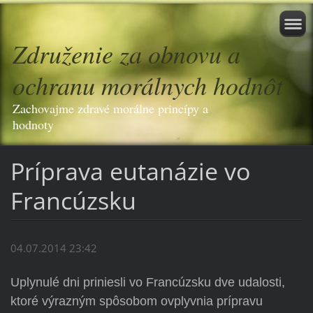
Združenie za obnovu a
ochranu morálnych hodnôt
Zachovajme zdravé morálne princípy a
hodnoty
Príprava eutanázie vo
Francúzsku
04.07.2014 23:42
Uplynulé dni priniesli vo Francúzsku dve udalosti,
ktoré výrazným spôsobom ovplyvnia prípravu