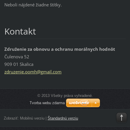
Neboli nájdené žiadne štítky.
Kontakt
Združenie za obnovu a ochranu morálnych hodnôt
Čulenova 52
909 01 Skalica
zdruzeni
e.oomh@g
mail.com
© 2013 Všetky práva vyhradené.
Tvorba webu zdarma
Zobraziť:
Mobilnú verziu
|
Štandardnú verziu