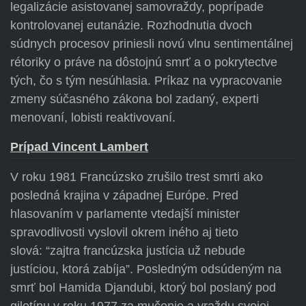
legalizácie asistovanej samovraždy, poprípade
kontrolovanej eutanázie. Rozhodnutia dvoch
súdnych procesov priniesli novú vlnu sentimentálnej
rétoriky o práve na dôstojnú smrť a o pokrytectve
tých, čo s tým nesúhlasia. Príkaz na vypracovanie
zmeny súčasného zákona bol zadaný, experti
menovaní, lobisti reaktivovaní.
Prípad Vincent Lambert
V roku 1981 Francúzsko zrušilo trest smrti ako
posledná krajina v západnej Európe. Pred
hlasovaním v parlamente vtedajší minister
spravodlivosti vyslovil okrem iného aj tieto
slová: “zajtra francúzska justícia už nebude
justíciou, ktorá zabíja”. Posledným odsúdeným na
smrť bol Hamida Djandubi, ktorý bol poslaný pod