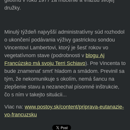
gilotínu v roku 1977 za mučenie a vraždu svojej
družky.
Minulý týždeň najvyšší administratívny súd rozhodol
o ukončení podávania výživy gastrickou sondou
Vincentovi Lambertovi, ktorý je šesť rokov vo
vegetatívnom stave (podrobnosti v
blogu Aj
Francúzsko má svoju Terri Schiavo
). Pre Vincenta to
bude znamenať smrť hladom a smädom. Previnil sa
tým, že nekomunikuje s okolím, nemá šancu na
zlepšenie stavu a nezanechal písomné inštrukcie,
čo s ním v takejto situácii...
Viac na:
www.postoy.sk/content/priprava-eutanazie-
vo-francuzsku